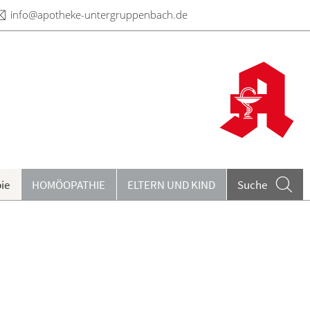
info@apotheke-untergruppenbach.de
ie
HOMÖOPATHIE
ELTERN UND KIND
Suche
eiseimpfungen A-Z
ieren und Harnwege
rthopädie und Unfallmedizin
heumatologische Erkrankungen