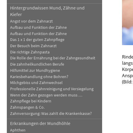
Hintergrundwissen Mund, Zähne und
Blut, Krebs und Infektionen
Neurologie
Kiefer
Haut, Haare und Nägel
Schmerz- und Schla
Angst vor dem Zahnarzt
Aufbau und Funktion der Zähne
Psychische Erkrankungen
Frauenkrankheiten
Aufbau und Funktion der Zähne
Das 1 x 1 der guten Zahnpflege
Der Besuch beim Zahnarzt
Die richtige Zahnpasta
Rinde
Die Rolle der Ernährung bei der Zahngesundheit
längs
Die zahnheilkundlichen Berufe
Körpe
Hilfsmittel zur Mundhygiene
Anspr
Kariesbehandlung ohne Bohren?
(Bild
Milchgebiss und Zahnwechsel
Professionelle Zahnreinigung und Versiegelung
Wenn der Zahn gezogen werden muss …
Zahnpflege bei Kindern
Zahnspangen & Co.
Zahnversorgung: Was zahlt die Krankenkasse?
Erkrankungen der Mundhöhle
Aphthen